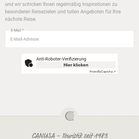
Frankfurt
und wir schicken Ihnen regelmäßig Inspirationen zu
Busreisen
besonderen Reisezielen und tollen Angeboten für Ihre
Stuttgart
nächste Reise.
München
E-Mail *
Anti-Roboter-Verifizierung
Hier klicken
Friendly
Captcha ⇗
CANUSA - Touristik seit 1983