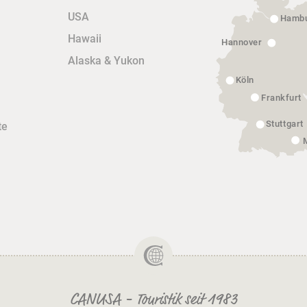
USA
Hamb
Hawaii
Hannover
Alaska & Yukon
Köln
Frankfurt
Stuttgart
te
CANUSA - Touristik seit 1983