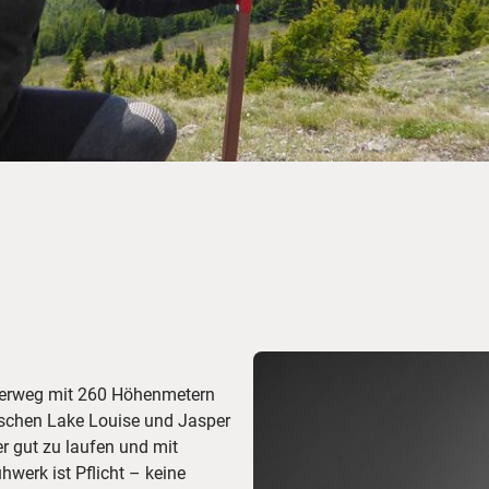
Busreisen
Routen­vorschläge
Reisebüro-Service
© ShaneMyersPhoto
© Swissmediavision/ ...
© Chris Frey
Skireisen
CANUSA-Magazin
Über uns
Hawaii
Alas
anderweg mit 260 Höhenmetern
ischen Lake Louise und Jasper
r gut zu laufen und mit
werk ist Pflicht – keine