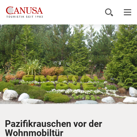
Reiseziele
Reisearten
Inspiration
Service
KUNDENPORTAL
Pazifikrauschen vor der
Wohnmobiltür