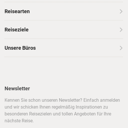
Über CANUSA
Reisearten
Kontakt
Wohnmobilreisen
Erfahrungen mit CANUSA
Reiseziele
Autoreisen
Jobs & Karriere
Kanada
Skireisen
Unsere Büros
Insidertipps
USA
Strandurlaub
Kataloge
Hamburg
Hawaii
Inselhopping
Reiseservice
Hannover
Alaska & Yukon
Städtereisen
Presse
Berlin
Newsletter
Hotels & Unterkünfte
FAQ
Köln
Kreuzfahrten
Kennen Sie schon unseren Newsletter? Einfach anmelden
Barrierefreiheitserklärung
Frankfurt
und wir schicken Ihnen regelmäßig Inspirationen zu
Busreisen
besonderen Reisezielen und tollen Angeboten für Ihre
Stuttgart
nächste Reise.
München