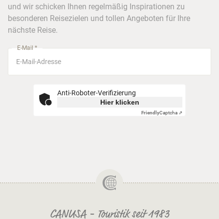
Frankfurt
und wir schicken Ihnen regelmäßig Inspirationen zu
Busreisen
besonderen Reisezielen und tollen Angeboten für Ihre
Stuttgart
nächste Reise.
München
E-Mail *
Anti-Roboter-Verifizierung
Hier klicken
Friendly
Captcha ⇗
CANUSA - Touristik seit 1983