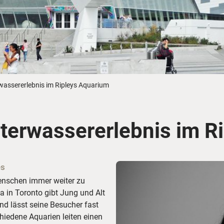
Busreisen
Routen­vorschläge
Reisebüro-Service
© ShaneMyersPhoto
© Swissmediavision/ ...
© Chris Frey
Skireisen
CANUSA-Magazin
Über uns
wassererlebnis im Ripleys Aquarium
terwassererlebnis im R
Hawaii
Alas
es
Menschen immer weiter zu
 in Toronto gibt Jung und Alt
und lässt seine Besucher fast
hiedene Aquarien leiten einen