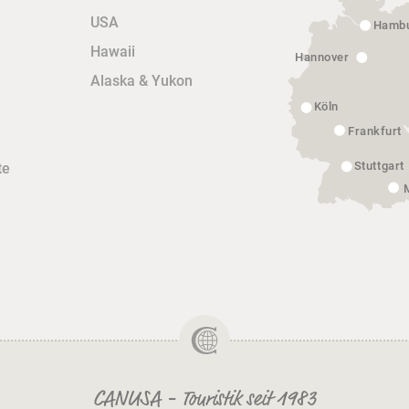
USA
Hamb
Hawaii
Hannover
Alaska & Yukon
Köln
Frankfurt
Stuttgart
te
CANUSA - Touristik seit 1983