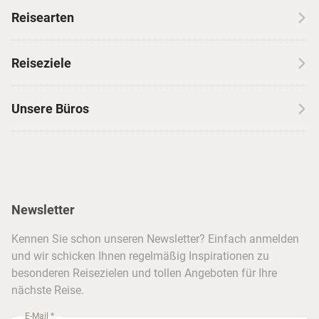
Über CANUSA
Reisearten
Kontakt
Wohnmobilreisen
Erfahrungen mit CANUSA
Reiseziele
Autoreisen
Jobs & Karriere
Kanada
Skireisen
Unsere Büros
Insidertipps
USA
Strandurlaub
Kataloge
Hamburg
Hawaii
Inselhopping
Reiseservice
Hannover
Alaska & Yukon
Städtereisen
Presse
Berlin
Newsletter
Hotels & Unterkünfte
FAQ
Köln
Kreuzfahrten
Kennen Sie schon unseren Newsletter? Einfach anmelden
Barrierefreiheitserklärung
Frankfurt
und wir schicken Ihnen regelmäßig Inspirationen zu
Busreisen
besonderen Reisezielen und tollen Angeboten für Ihre
Stuttgart
nächste Reise.
München
E-Mail *