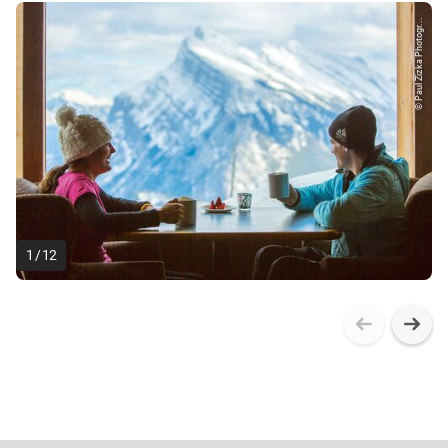
© Paul Zizka Photogr...
1
/
12