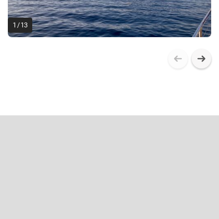
1
/
13