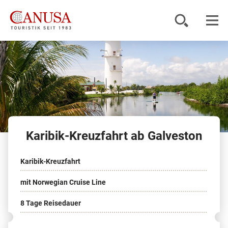
Reiseziele
Reisearten
Inspiration
Karibik-Kreuzfahrt ab Galveston
Service
Karibik-Kreuzfahrt
KUNDENPORTAL
mit Norwegian Cruise Line
8 Tage Reisedauer