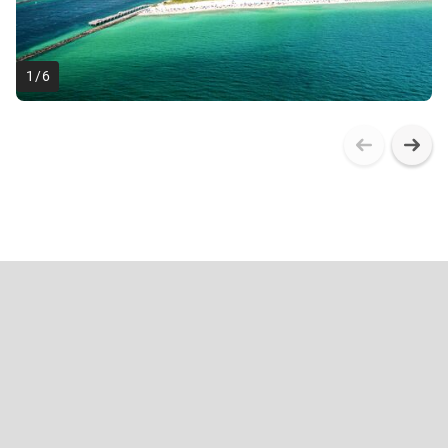
1
/
6