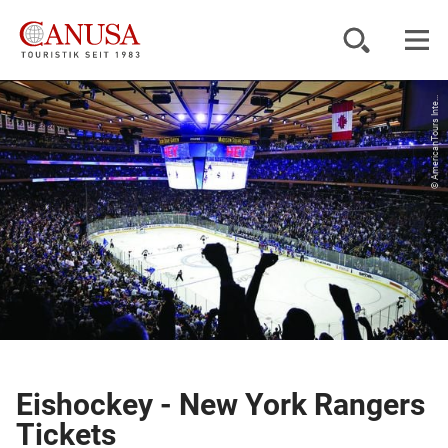
© AmericanTours Inte...
Reiseziele
Reisearten
Inspiration
Service
KUNDENPORTAL
Eishockey - New York Rangers
Tickets