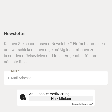
USA
Strandurlaub
Kataloge
Hamburg
Hawaii
Inselhopping
Reiseservice
Hannover
Alaska & Yukon
Städtereisen
Presse
Berlin
Newsletter
Hotels & Unterkünfte
FAQ
Köln
Kreuzfahrten
Kennen Sie schon unseren Newsletter? Einfach anmelden
Barrierefreiheitserklärung
Frankfurt
und wir schicken Ihnen regelmäßig Inspirationen zu
Busreisen
besonderen Reisezielen und tollen Angeboten für Ihre
Stuttgart
nächste Reise.
München
E-Mail *
Anti-Roboter-Verifizierung
Hier klicken
Friendly
Captcha ⇗