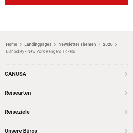
Home
Landingpages
Newsletter Themen
2020
Eishockey - New York Rangers Tickets
CANUSA
Über CANUSA
Reisearten
Kontakt
Wohnmobilreisen
Erfahrungen mit CANUSA
Reiseziele
Autoreisen
Jobs & Karriere
Kanada
Skireisen
Unsere Büros
Insidertipps