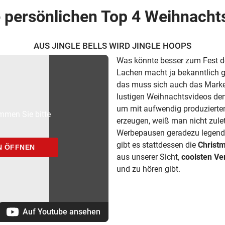
 persönlichen Top 4 Weihnacht
AUS JINGLE BELLS WIRD JINGLE HOOPS
Was könnte besser zum Fest d
Lachen macht ja bekanntlich glü
das muss sich auch das Marke
lustigen Weihnachtsvideos den
um mit aufwendig produziert
mmen Sie bitte
erzeugen, weiß man nicht zul
Werbepausen geradezu legendär
gibt es stattdessen die
Christ
N ÖFFNEN
aus unserer Sicht,
coolsten Ver
und zu hören gibt.
Auf Youtube ansehen