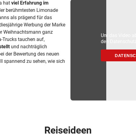
a hat
viel Erfahrung im
 der berühmtesten Limonade
anns als prägend für das
 diesjährige Werbung der Marke
der Weihnachtsmann ganz
Um das Video ab
a-Trucks tauchen auf,
den Datenschutz
tellt
und nachträglich
ei der Bewertung des neuen
DATENSC
all spannend zu sehen, wie sich
Reiseideen