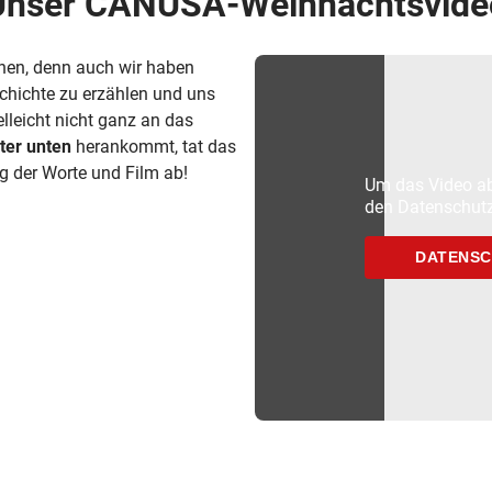
Unser CANUSA-Weihnachtsvide
hen, denn auch wir haben
hichte zu erzählen und uns
lleicht nicht ganz an das
ter unten
herankommt, tat das
g der Worte und Film ab!
Um das Video ab
den Datenschutz
DATENSC