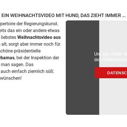
EIN WEIHNACHTSVIDEO MIT HUND, DAS ZIEHT IMMER …
ertoire der Regierungskunst.
eits das ein oder andere etwas
 liebstes
Weihnachtsvideo aus
 alt, sorgt aber immer noch für
höne präsidentielle
Um das Video ab
 Obamas
, bei der Inspektion der
den Datenschutz
te man sagen. Das
h auch einfach ziemlich süß:
DATENSC
u wünschen!