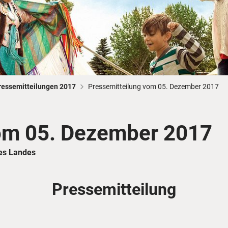
Busreisen
Routen­vorschläge
Reisebüro-Service
© ShaneMyersPhoto
© Swissmediavision/ ...
© Chris Frey
Skireisen
CANUSA-Magazin
Über uns
ressemitteilungen 2017
Pressemitteilung vom 05. Dezember 2017
om 05. Dezember 2017
Hawaii
Alas
es Landes
Pressemitteilung