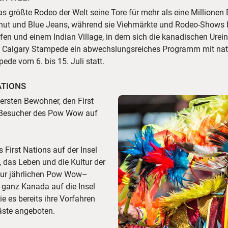
as größte Rodeo der Welt seine Tore für mehr als eine Millione
hut und Blue Jeans, während sie Viehmärkte und Rodeo-Shows 
en und einem Indian Village, in dem sich die kanadischen Urei
ie Calgary Stampede ein abwechslungsreiches Programm mit nati
pede vom 6. bis 15. Juli statt.
ATIONS
ersten Bewohner, den First
e Besucher des Pow Wow auf
First Nations auf der Insel
 das Leben und die Kultur der
Zur jährlichen Pow Wow–
ganz Kanada auf die Insel
e es bereits ihre Vorfahren
äste angeboten.