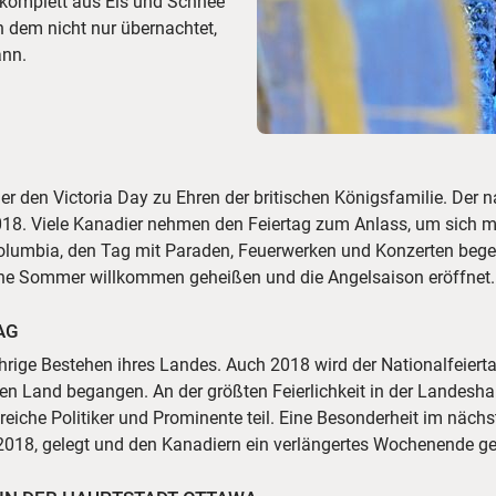
s komplett aus Eis und Schnee
n dem nicht nur übernachtet,
ann.
er den Victoria Day zu Ehren der britischen Königsfamilie. Der
i 2018. Viele Kanadier nehmen den Feiertag zum Anlass, um sich
h Columbia, den Tag mit Paraden, Feuerwerken und Konzerten bege
he Sommer willkommen geheißen und die Angelsaison eröffnet.
AG
hrige Bestehen ihres Landes. Auch 2018 wird der Nationalfeiert
zen Land begangen. An der größten Feierlichkeit in der Lande
iche Politiker und Prominente teil. Eine Besonderheit im nächst
i 2018, gelegt und den Kanadiern ein verlängertes Wochenende g