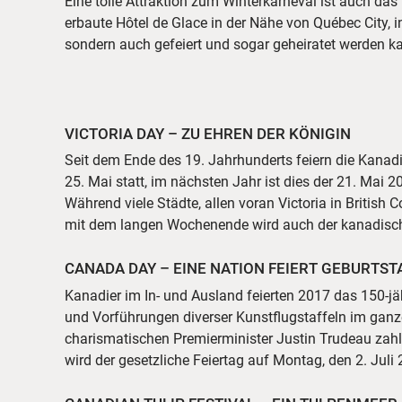
Eine tolle Attraktion zum Winterkarneval ist auch da
erbaute Hôtel de Glace in der Nähe von Québec City, i
sondern auch gefeiert und sogar geheiratet werden k
VICTORIA DAY – ZU EHREN DER KÖNIGIN
Seit dem Ende des 19. Jahrhunderts feiern die Kanadi
25. Mai statt, im nächsten Jahr ist dies der 21. Ma
Während viele Städte, allen voran Victoria in Britis
mit dem langen Wochenende wird auch der kanadisc
CANADA DAY – EINE NATION FEIERT GEBURTST
Kanadier im In- und Ausland feierten 2017 das 150-jä
und Vorführungen diverser Kunstflugstaffeln im gan
charismatischen Premierminister Justin Trudeau zahlre
wird der gesetzliche Feiertag auf Montag, den 2. Jul