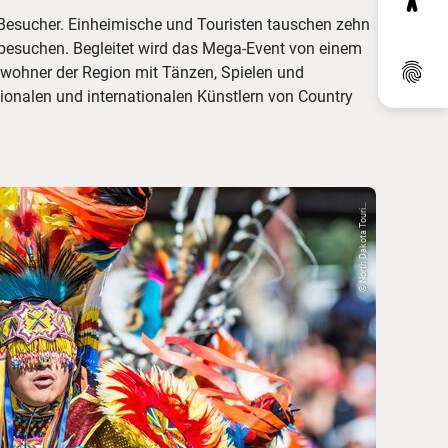
n Besucher. Einheimische und Touristen tauschen zehn
besuchen. Begleitet wird das Mega-Event von einem
Dat
nwohner der Region mit Tänzen, Spielen und
onalen und internationalen Künstlern von Country
© North Dakota Touri...