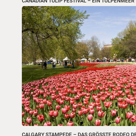
CANADIAN TULIP FESTIVAL – EIN TULPENMEER
CALGARY STAMPEDE – DAS GRÖSSTE RODEO D