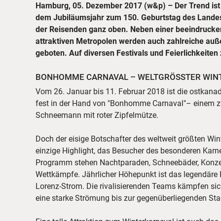
Hamburg, 05. Dezember 2017 (w&p) – Der Trend is
Kultur, Natur und Traditionen. Der Nordamerika-Sp
dem Jubiläumsjahr zum 150. Geburtstag des Landes
stellt einige Events vor, die Kanada-Liebhaber i
der Reisenden ganz oben. Neben einer beeindruck
attraktiven Metropolen werden auch zahlreiche auß
geboten. Auf diversen Festivals und Feierlichkeiten 
BONHOMME CARNAVAL – WELTGRÖSSTER WINTE
Vom 26. Januar bis 11. Februar 2018 ist die ostkana
fest in der Hand von "Bonhomme Carnaval"– einem z
Schneemann mit roter Zipfelmütze.
Doch der eisige Botschafter des weltweit größten Wint
einzige Highlight, das Besucher des besonderen Karn
Programm stehen Nachtparaden, Schneebäder, Konzert
Wettkämpfe. Jährlicher Höhepunkt ist das legendäre
Lorenz-Strom. Die rivalisierenden Teams kämpfen sic
eine starke Strömung bis zur gegenüberliegenden Sta