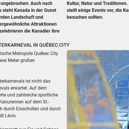
t ungebrochen: Auch nach
ezialist CANUSA TOURISTIK
 steht Kanada in der Gunst
m Reisejahr 2018 unbedingt
enden Landschaft und
besuchen sollten.
ergewöhnliche Attraktionen
zelebrieren die Kanadier ihre
RKARNEVAL IN QUÉBEC CITY
dische Metropole Québec City
wei Meter großen
erkarnevals ist nicht das
evals erwartet. Auf dem
e und zahlreiche sportliche
 Kanurennen auf dem St.-
h durch Eisschollen und durch
dt Lévis.