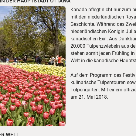
 IN DER HAUPTSTADT OTTAWA
Kanada pflegt nicht nur zum b
© Ottawa Tourism
mit den niederländischen Roya
Geschichte. Während des Zwei
niederländischen Königin Julia
kanadischen Exil. Aus Dankbark
20.000 Tulpenzwiebeln aus de
stehen somit jeden Frühling in
Welt in die kanadische Haupts
Auf dem Programm des Festival
kulinarische Tulpentouren sow
Tulpengärten. Mit einem offizi
am 21. Mai 2018.
ER WELT