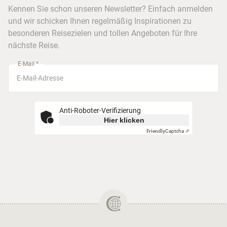
Kreuzfahrten
Kennen Sie schon unseren Newsletter? Einfach anmelden
Barrierefreiheitserklärung
Frankfurt
und wir schicken Ihnen regelmäßig Inspirationen zu
Busreisen
besonderen Reisezielen und tollen Angeboten für Ihre
Stuttgart
nächste Reise.
München
E-Mail *
Anti-Roboter-Verifizierung
Hier klicken
Friendly
Captcha ⇗