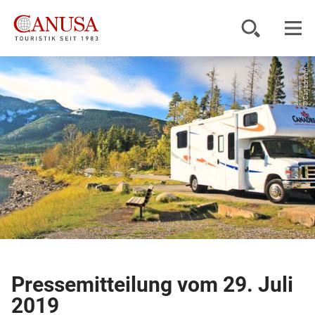
© Canadream
Reiseziele
Reisearten
Inspiration
Service
KUNDENPORTAL
Pressemitteilung vom 29. Juli
2019