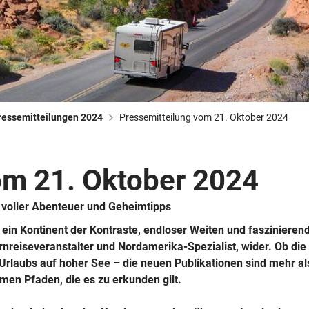
Busreisen
Routen­vorschläge
Reisebüro-Service
© ShaneMyersPhoto
© Swissmediavision/ ...
© Chris Frey
Skireisen
CANUSA-Magazin
Über uns
ressemitteilungen 2024
Pressemitteilung vom 21. Oktober 2024
om 21. Oktober 2024
Hawaii
Alas
voller Abenteuer und Geheimtipps
n Kontinent der Kontraste, endloser Weiten und faszinierende
eiseveranstalter und Nordamerika-Spezialist, wider. Ob die 
Urlaubs auf hoher See – die neuen Publikationen sind mehr als
men Pfaden, die es zu erkunden gilt.