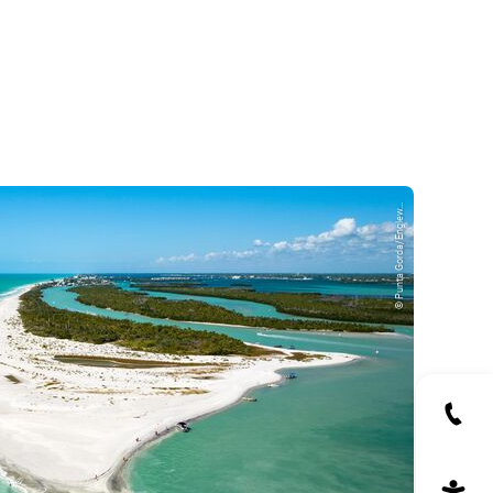
© Punta Gorda/Englew...