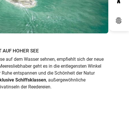
Dat
T AUF HOHER SEE
Reise auf dem Wasser sehnen, empfiehlt sich der neue
 Meeresliebhaber geht es in die entlegensten Winkel
er Ruhe entspannen und die Schönheit der Natur
klusive Schiffsklassen
, außergewöhnliche
vatinseln der Reedereien.