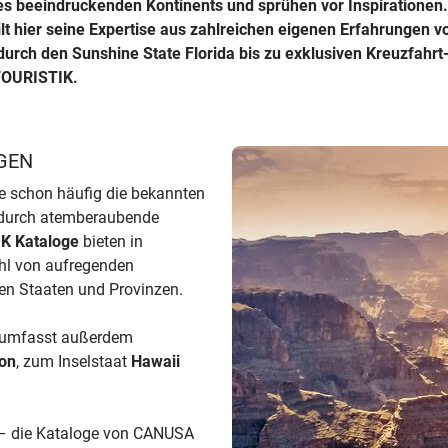
s beeindruckenden Kontinents und sprühen vor Inspirationen. 
lt hier seine Expertise aus zahlreichen eigenen Erfahrungen vo
rch den Sunshine State Florida bis zu exklusiven Kreuzfahrt-
TOURISTIK.
GEN
 schon häufig die bekannten
dadurch atemberaubende
K Kataloge
bieten in
hl von aufregenden
gten Staaten und Provinzen.
 umfasst außerdem
on
, zum Inselstaat
Hawaii
t – die Kataloge von CANUSA