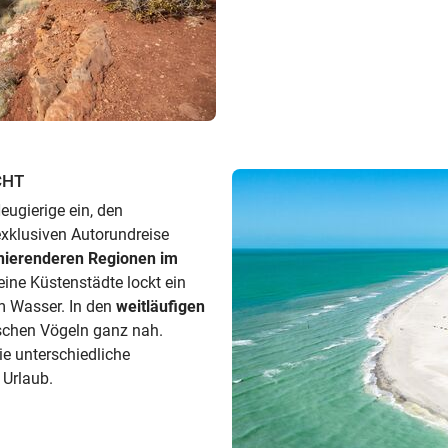
CHT
eugierige ein, den
xklusiven Autorundreise
nierenderen Regionen im
eine Küstenstädte lockt ein
m Wasser. In den
weitläufigen
schen Vögeln ganz nah.
 unterschiedliche
 Urlaub.