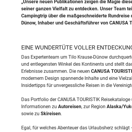
„Unsere neuen Publikationen zeigen die Magie diese
seiner ganzen Vielfalt zu entdecken. Unser Team tei
Campingtrip über die maßgeschneiderte Rundreise du
Dünow, Inhaber und Geschäftsführer von CANUSA 
EINE WUNDERTÜTE VOLLER ENTDECKUN
Das Expertenteam um Tilo Krause-Dünow durchquerte
und entlegensten Winkel des Kontinents und stellt 
Erlebnisse zusammen. Die neuen
CANUSA TOURISTI
modernem Design spannende Inhalte und eine Vielza
Insidertipps für unvergessliche Reisen in die Vereini
Das Portfolio der CANUSA TOURISTIK Reisekataloge
Informationen zu
Autoreisen
, zur Region
Alaska/Yuk
sowie zu
Skireisen
.
Egal, für welches Abenteuer das Urlaubsherz schläg