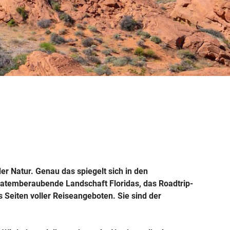
Weitere Reisearten
Insidertipps
News
© Shutterstock
© Shutterstock-06pho...
Weitere Leistungen
Häufig gestellte Fragen
ka & Yukon
r Natur. Genau das spiegelt sich in den
atemberaubende Landschaft Floridas, das Roadtrip-
 Seiten voller Reiseangeboten. Sie sind der