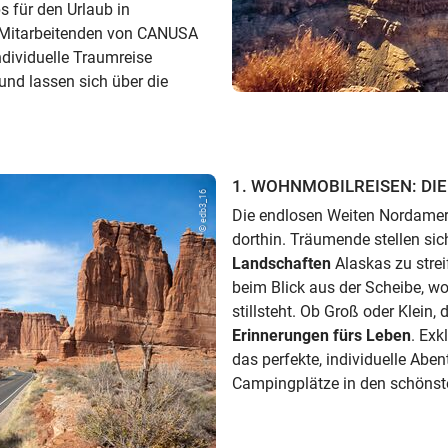
s für den Urlaub in
e Mitarbeitenden von CANUSA
dividuelle Traumreise
und lassen sich über die
1. WOHNMOBILREISEN: DIE 
© edb3_16
Die endlosen Weiten Nordameri
dorthin. Träumende stellen sic
Landschaften
Alaskas zu strei
beim Blick aus der Scheibe, wo 
stillsteht. Ob Groß oder Klein, 
Erinnerungen fürs Leben
. Exk
das perfekte, individuelle Abe
Campingplätze in den schönst