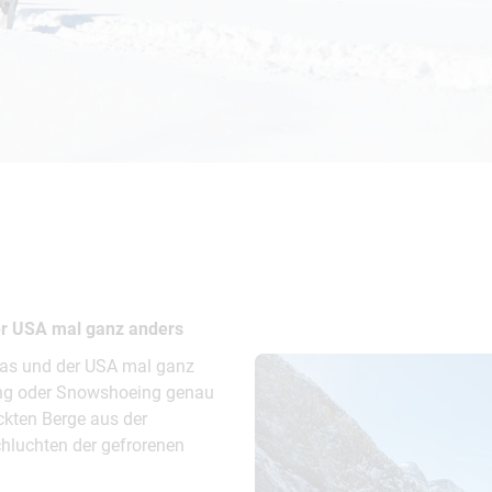
Busreisen
Routen­vorschläge
Reisebüro-Service
© ShaneMyersPhoto
© Swissmediavision/ ...
© Chris Frey
Skireisen
CANUSA-Magazin
Über uns
Hawaii
Alas
er USA mal ganz anders
das und der USA mal ganz
king oder Snowshoeing genau
eckten Berge aus der
chluchten der gefrorenen