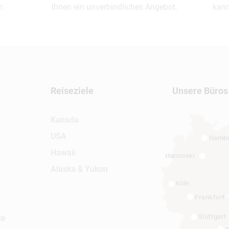
n.
Ihnen ein unverbindliches Angebot.
kann
Reiseziele
Unsere Büros
Kanada
USA
Hamb
Hawaii
Hannover
Alaska & Yukon
Köln
Frankfurt
Stuttgart
te