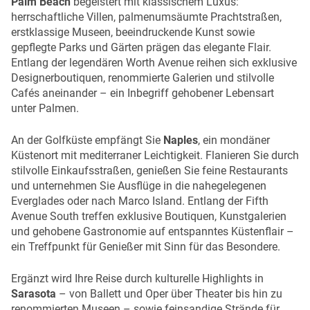
Palm Beach
begeistert mit klassischem Luxus:
herrschaftliche Villen, palmenumsäumte Prachtstraßen,
erstklassige Museen, beeindruckende Kunst sowie
gepflegte Parks und Gärten prägen das elegante Flair.
Entlang der legendären Worth Avenue reihen sich exklusive
Designerboutiquen, renommierte Galerien und stilvolle
Cafés aneinander – ein Inbegriff gehobener Lebensart
unter Palmen.
An der Golfküste empfängt Sie
Naples
, ein mondäner
Küstenort mit mediterraner Leichtigkeit. Flanieren Sie durch
stilvolle Einkaufsstraßen, genießen Sie feine Restaurants
und unternehmen Sie Ausflüge in die nahegelegenen
Everglades oder nach Marco Island. Entlang der Fifth
Avenue South treffen exklusive Boutiquen, Kunstgalerien
und gehobene Gastronomie auf entspanntes Küstenflair –
ein Treffpunkt für Genießer mit Sinn für das Besondere.
Ergänzt wird Ihre Reise durch kulturelle Highlights in
Sarasota
– von Ballett und Oper über Theater bis hin zu
renommierten Museen – sowie feinsandige Strände für