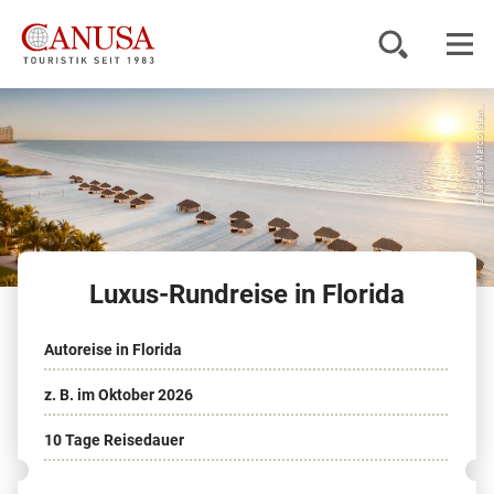
© Naples Marco Islan...
Reiseziele
Reisearten
Inspiration
Luxus-Rundreise in Florida
Service
Autoreise in Florida
KUNDENPORTAL
z. B. im Oktober 2026
10 Tage Reisedauer