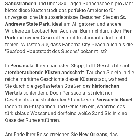
Sandstränden
und über 320 Tagen Sonnenschein pro Jahr
bietet diese Küstenstadt das perfekte Ambiente für
unvergessliche Urlaubserlebnisse. Besuchen Sie den
St.
Andrews State Park
, ideal um Alligatoren und andere
Wildtiere zu beobachten. Auch ein Bummel durch den
Pier
Park
mit seinen Geschäften und Restaurants darf nicht
fehlen. Wussten Sie, dass Panama City Beach auch als die
"Seafood-Hauptstadt des Südens" bekannt ist?
In
Pensacola
, Ihrem nächsten Stopp, trifft Geschichte auf
atemberaubende Küstenlandschaft
. Tauchen Sie ein in die
reiche maritime Geschichte dieser Küstenstadt, während
Sie durch die gepflasterten Straßen des
historischen
Viertels
schlendern. Doch Pensacola ist nicht nur
Geschichte - die strahlenden Strände von
Pensacola Beac
h
laden zum Entspannen und Genießen ein, während das
türkisblaue Wasser und der feine weiße Sand Sie in eine
Oase der Ruhe entführen.
Am Ende Ihrer Reise erreichen Sie
New Orleans
, das