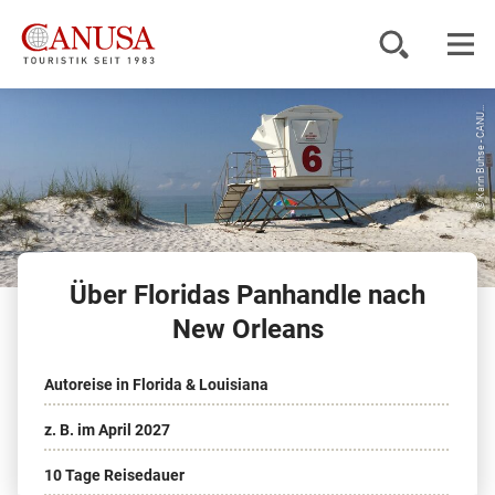
© Karin Buhse - CANU...
Reiseziele
Reisearten
Inspiration
Über Floridas Panhandle nach
Service
New Orleans
Autoreise in Florida & Louisiana
KUNDENPORTAL
z. B. im April 2027
10 Tage Reisedauer