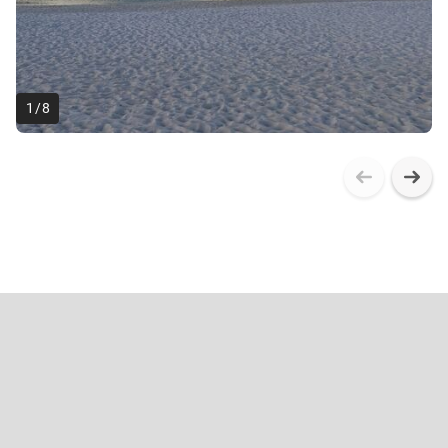
1
/
8