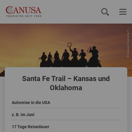
© Kansas/Oklahoma Tr...
Reiseziele
Reisearten
Inspiration
Santa Fe Trail – Kansas und
Service
Oklahoma
Autoreise in die USA
KUNDENPORTAL
z. B. im Juni
17 Tage Reisedauer