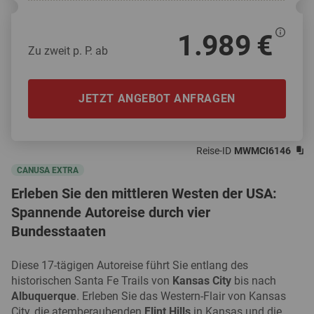
1.989 €
Zu zweit p. P. ab
JETZT ANGEBOT ANFRAGEN
Reise-ID
MWMCI6146
CANUSA EXTRA
Erleben Sie den mittleren Westen der USA:
Spannende Autoreise durch vier
Bundesstaaten
Diese 17-tägigen Autoreise führt Sie entlang des
historischen Santa Fe Trails von
Kansas City
bis nach
Albuquerque
. Erleben Sie das Western-Flair von Kansas
City, die atemberaubenden
Flint Hills
in Kansas und die