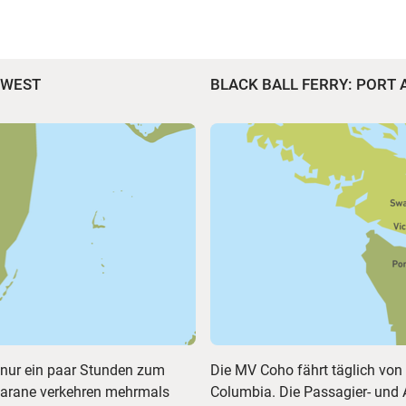
Y WEST
BLACK BALL FERRY: PORT 
 nur ein paar Stunden zum
Die MV Coho fährt täglich von 
amarane verkehren mehrmals
Columbia. Die Passagier- und 