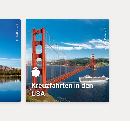
© Shutterstock
© Peter Muller/cultu...
Kreuzfahrten in den
USA