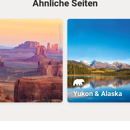
Ähnliche Seiten
© Elena_Suvorova/Shu...
Yukon & Alaska