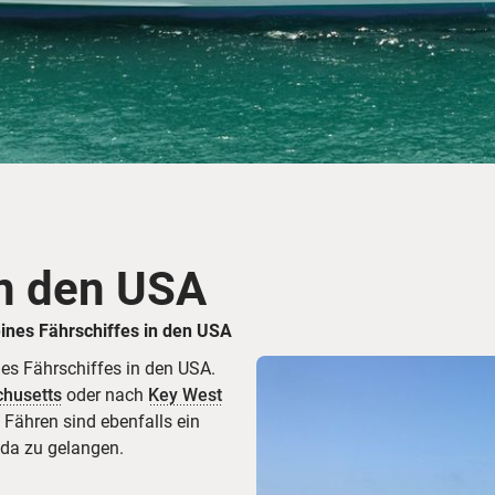
Busreisen
Routen­vorschläge
Reisebüro-Service
© ShaneMyersPhoto
© Swissmediavision/ ...
© Chris Frey
Skireisen
CANUSA-Magazin
Über uns
n den USA
Hawaii
Alas
ines Fährschiffes in den USA
es Fährschiffes in den USA.
husetts
oder nach
Key West
 Fähren sind ebenfalls ein
da zu gelangen.