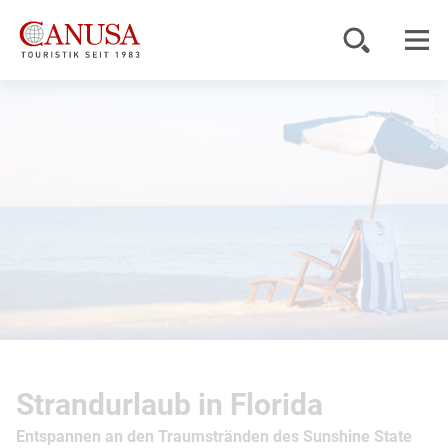
© Kevin Syms
Reiseziele
Reisearten
Inspiration
Service
KUNDENPORTAL
Strandurlaub in Florida
Entspannen an den Traumstränden des Sunshine State