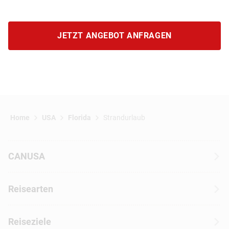
JETZT ANGEBOT ANFRAGEN
Home
USA
Florida
Strandurlaub
CANUSA
Über CANUSA
Reisearten
Kontakt
Wohnmobilreisen
Erfahrungen mit CANUSA
Reiseziele