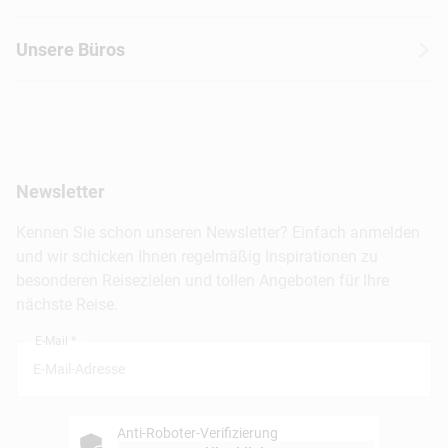
Autoreisen
Jobs & Karriere
Kanada
Skireisen
Unsere Büros
Insidertipps
USA
Strandurlaub
Kataloge
Hamburg
Hawaii
Inselhopping
Reiseservice
Hannover
Alaska & Yukon
Städtereisen
Presse
Berlin
Newsletter
Hotels & Unterkünfte
FAQ
Köln
Kreuzfahrten
Kennen Sie schon unseren Newsletter? Einfach anmelden
Barrierefreiheitserklärung
Frankfurt
und wir schicken Ihnen regelmäßig Inspirationen zu
Busreisen
besonderen Reisezielen und tollen Angeboten für Ihre
Stuttgart
nächste Reise.
München
E-Mail *
Anti-Roboter-Verifizierung