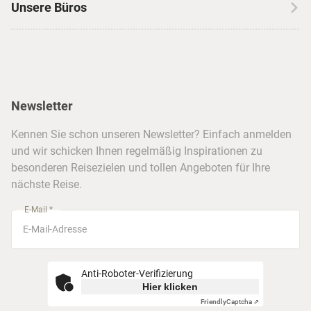
Skireisen
Unsere Büros
Insidertipps
USA
Strandurlaub
Kataloge
Hamburg
Hawaii
Inselhopping
Reiseservice
Hannover
Alaska & Yukon
Städtereisen
Presse
Berlin
Newsletter
Hotels & Unterkünfte
FAQ
Köln
Kreuzfahrten
Kennen Sie schon unseren Newsletter? Einfach anmelden
Barrierefreiheitserklärung
Frankfurt
und wir schicken Ihnen regelmäßig Inspirationen zu
Busreisen
besonderen Reisezielen und tollen Angeboten für Ihre
Stuttgart
nächste Reise.
München
E-Mail *
Anti-Roboter-Verifizierung
Hier klicken
Friendly
Captcha ⇗