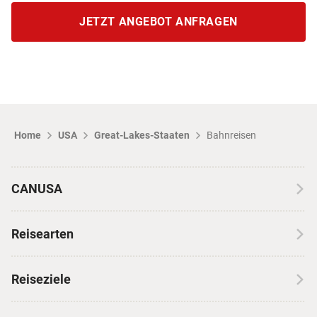
JETZT ANGEBOT ANFRAGEN
Home
USA
Great-Lakes-Staaten
Bahnreisen
CANUSA
Über CANUSA
Reisearten
Kontakt
Wohnmobilreisen
Erfahrungen mit CANUSA
Reiseziele
Autoreisen
Jobs & Karriere
Kanada