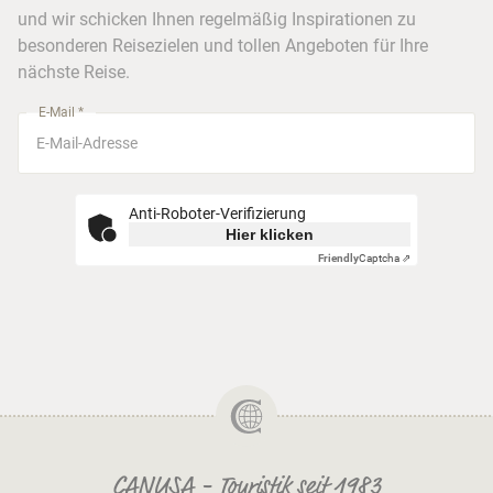
Barrierefreiheitserklärung
Frankfurt
und wir schicken Ihnen regelmäßig Inspirationen zu
Busreisen
besonderen Reisezielen und tollen Angeboten für Ihre
Stuttgart
nächste Reise.
München
E-Mail *
Anti-Roboter-Verifizierung
Hier klicken
Friendly
Captcha ⇗
CANUSA - Touristik seit 1983