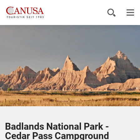
Reiseziele
Reisearten
Inspiration
Service
KUNDENPORTAL
Badlands National Park -
Cedar Pass Campground