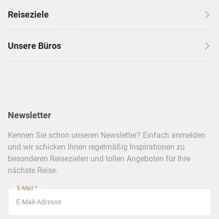
Wohnmobilreisen
Erfahrungen mit CANUSA
Reiseziele
Autoreisen
Jobs & Karriere
Kanada
Skireisen
Unsere Büros
Insidertipps
USA
Strandurlaub
Kataloge
Hamburg
Hawaii
Inselhopping
Reiseservice
Hannover
Alaska & Yukon
Städtereisen
Presse
Berlin
Newsletter
Hotels & Unterkünfte
FAQ
Köln
Kreuzfahrten
Kennen Sie schon unseren Newsletter? Einfach anmelden
Barrierefreiheitserklärung
Frankfurt
und wir schicken Ihnen regelmäßig Inspirationen zu
Busreisen
besonderen Reisezielen und tollen Angeboten für Ihre
Stuttgart
nächste Reise.
München
E-Mail *