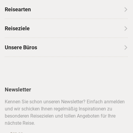
Über CANUSA
Reisearten
Kontakt
Wohnmobilreisen
Erfahrungen mit CANUSA
Reiseziele
Autoreisen
Jobs & Karriere
Kanada
Skireisen
Unsere Büros
Insidertipps
USA
Strandurlaub
Kataloge
Hamburg
Hawaii
Inselhopping
Reiseservice
Hannover
Alaska & Yukon
Städtereisen
Presse
Berlin
Newsletter
Hotels & Unterkünfte
FAQ
Köln
Kreuzfahrten
Kennen Sie schon unseren Newsletter? Einfach anmelden
Barrierefreiheitserklärung
Frankfurt
und wir schicken Ihnen regelmäßig Inspirationen zu
Busreisen
besonderen Reisezielen und tollen Angeboten für Ihre
Stuttgart
nächste Reise.
München