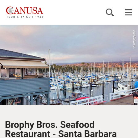
© Brophy Bros.
Reiseziele
Reisearten
Inspiration
Service
KUNDENPORTAL
Brophy Bros. Seafood
Restaurant - Santa Barbara