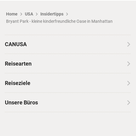
Home
USA
Insidertipps
Bryant Park - kleine kinderfreundliche Oase in Manhattan
CANUSA
Über CANUSA
Reisearten
Kontakt
Wohnmobilreisen
Erfahrungen mit CANUSA
Reiseziele
Autoreisen
Jobs & Karriere
Kanada
Skireisen
Unsere Büros
Insidertipps
USA
Strandurlaub
Kataloge
Hamburg
Hawaii
Inselhopping
Reiseservice
Hannover
Alaska & Yukon
Städtereisen