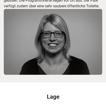
geboten. Die Programmhefte liegen vor Ort aus. Der Park
verfügt zudem über eine sehr saubere öffentliche Toilette.
Lage