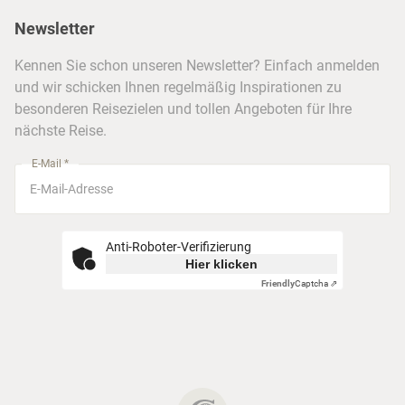
Presse
Berlin
Newsletter
Hotels & Unterkünfte
FAQ
Köln
Kreuzfahrten
Kennen Sie schon unseren Newsletter? Einfach anmelden
Barrierefreiheitserklärung
Frankfurt
und wir schicken Ihnen regelmäßig Inspirationen zu
Busreisen
besonderen Reisezielen und tollen Angeboten für Ihre
Stuttgart
nächste Reise.
München
E-Mail *
Anti-Roboter-Verifizierung
Hier klicken
Friendly
Captcha ⇗