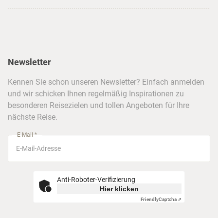
USA
Strandurlaub
Kataloge
Hamburg
Hawaii
Inselhopping
Reiseservice
Hannover
Alaska & Yukon
Städtereisen
Presse
Berlin
Newsletter
Hotels & Unterkünfte
FAQ
Köln
Kreuzfahrten
Kennen Sie schon unseren Newsletter? Einfach anmelden
Barrierefreiheitserklärung
Frankfurt
und wir schicken Ihnen regelmäßig Inspirationen zu
Busreisen
besonderen Reisezielen und tollen Angeboten für Ihre
Stuttgart
nächste Reise.
München
E-Mail *
Anti-Roboter-Verifizierung
Hier klicken
Friendly
Captcha ⇗