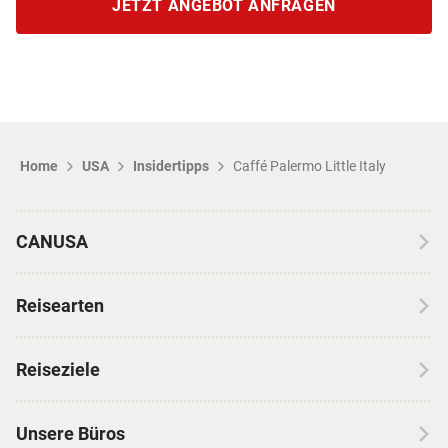
JETZT ANGEBOT ANFRAGEN
Home
USA
Insidertipps
Caffé Palermo Little Italy
CANUSA
Über CANUSA
Reisearten
Kontakt
Wohnmobilreisen
Erfahrungen mit CANUSA
Reiseziele
Autoreisen
Jobs & Karriere
Kanada
Skireisen
Unsere Büros
Insidertipps