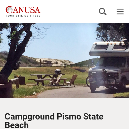
Reiseziele
Reisearten
Inspiration
Service
KUNDENPORTAL
Campground Pismo State
Beach