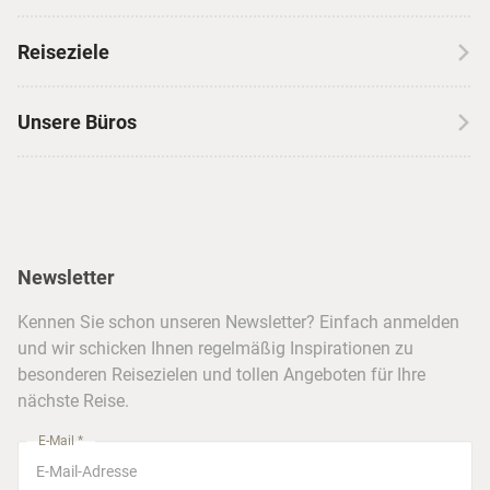
Kontakt
Wohnmobilreisen
Erfahrungen mit CANUSA
Reiseziele
Autoreisen
Jobs & Karriere
Kanada
Skireisen
Unsere Büros
Insidertipps
USA
Strandurlaub
Kataloge
Hamburg
Hawaii
Inselhopping
Reiseservice
Hannover
Alaska & Yukon
Städtereisen
Presse
Berlin
Newsletter
Hotels & Unterkünfte
FAQ
Köln
Kreuzfahrten
Kennen Sie schon unseren Newsletter? Einfach anmelden
Barrierefreiheitserklärung
Frankfurt
und wir schicken Ihnen regelmäßig Inspirationen zu
Busreisen
besonderen Reisezielen und tollen Angeboten für Ihre
Stuttgart
nächste Reise.
München
E-Mail *