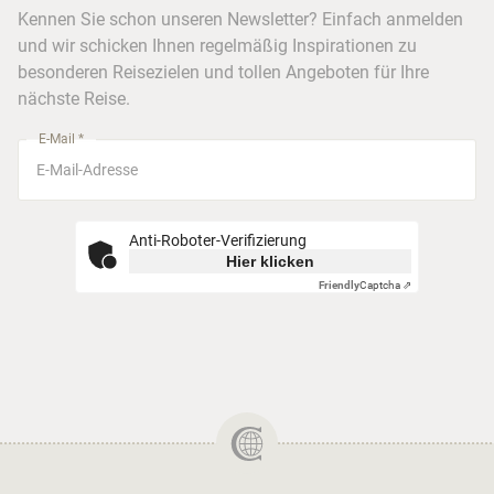
Kreuzfahrten
Kennen Sie schon unseren Newsletter? Einfach anmelden
Barrierefreiheitserklärung
Frankfurt
und wir schicken Ihnen regelmäßig Inspirationen zu
Busreisen
besonderen Reisezielen und tollen Angeboten für Ihre
Stuttgart
nächste Reise.
München
E-Mail *
Anti-Roboter-Verifizierung
Hier klicken
Friendly
Captcha ⇗