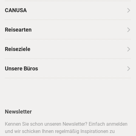
CANUSA
Über CANUSA
Reisearten
Kontakt
Wohnmobilreisen
Erfahrungen mit CANUSA
Reiseziele
Autoreisen
Jobs & Karriere
Kanada
Skireisen
Unsere Büros
Insidertipps
USA
Strandurlaub
Kataloge
Hamburg
Hawaii
Inselhopping
Reiseservice
Hannover
Alaska & Yukon
Städtereisen
Presse
Berlin
Newsletter
Hotels & Unterkünfte
FAQ
Köln
Kreuzfahrten
Kennen Sie schon unseren Newsletter? Einfach anmelden
Barrierefreiheitserklärung
Frankfurt
und wir schicken Ihnen regelmäßig Inspirationen zu
Busreisen