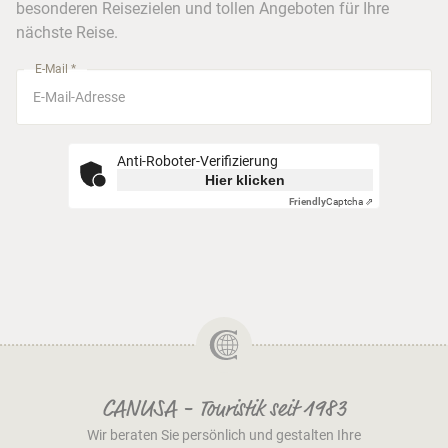
besonderen Reisezielen und tollen Angeboten für Ihre
Stuttgart
nächste Reise.
München
E-Mail *
Anti-Roboter-Verifizierung
Hier klicken
Friendly
Captcha ⇗
CANUSA - Touristik seit 1983
Wir beraten Sie persönlich und gestalten Ihre