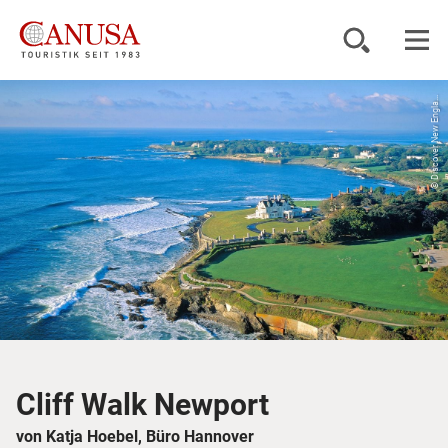
© Discover New Engla...
Reiseziele
Reisearten
Inspiration
Service
KUNDENPORTAL
Cliff Walk Newport
von Katja Hoebel, Büro Hannover