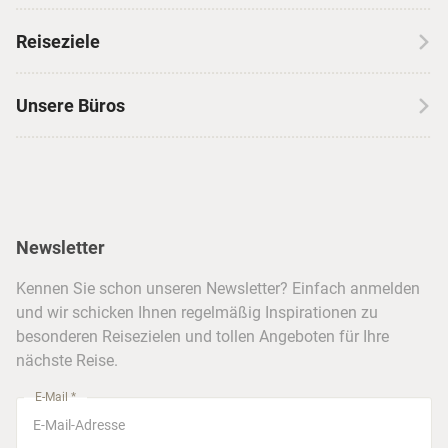
Wohnmobilreisen
Erfahrungen mit CANUSA
Reiseziele
Autoreisen
Jobs & Karriere
Kanada
Skireisen
Unsere Büros
Insidertipps
USA
Strandurlaub
Kataloge
Hamburg
Hawaii
Inselhopping
Reiseservice
Hannover
Alaska & Yukon
Städtereisen
Presse
Berlin
Newsletter
Hotels & Unterkünfte
FAQ
Köln
Kreuzfahrten
Kennen Sie schon unseren Newsletter? Einfach anmelden
Barrierefreiheitserklärung
Frankfurt
und wir schicken Ihnen regelmäßig Inspirationen zu
Busreisen
besonderen Reisezielen und tollen Angeboten für Ihre
Stuttgart
nächste Reise.
München
E-Mail *