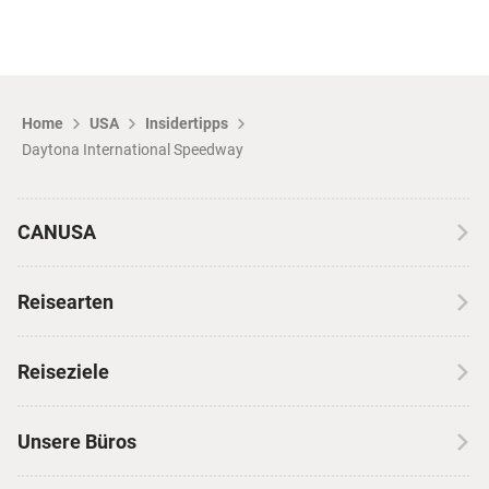
Home
USA
Insidertipps
Daytona International Speedway
CANUSA
Über CANUSA
Reisearten
Kontakt
Wohnmobilreisen
Erfahrungen mit CANUSA
Reiseziele
Autoreisen
Jobs & Karriere
Kanada
Skireisen
Unsere Büros
Insidertipps
USA
Strandurlaub
Kataloge
Hamburg