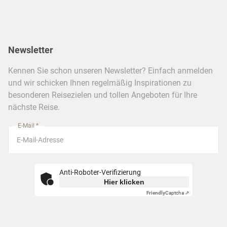
Hawaii
Inselhopping
Reiseservice
Hannover
Alaska & Yukon
Städtereisen
Presse
Berlin
Newsletter
Hotels & Unterkünfte
FAQ
Köln
Kreuzfahrten
Kennen Sie schon unseren Newsletter? Einfach anmelden
Barrierefreiheitserklärung
Frankfurt
und wir schicken Ihnen regelmäßig Inspirationen zu
Busreisen
besonderen Reisezielen und tollen Angeboten für Ihre
Stuttgart
nächste Reise.
München
E-Mail *
Anti-Roboter-Verifizierung
Hier klicken
Friendly
Captcha ⇗