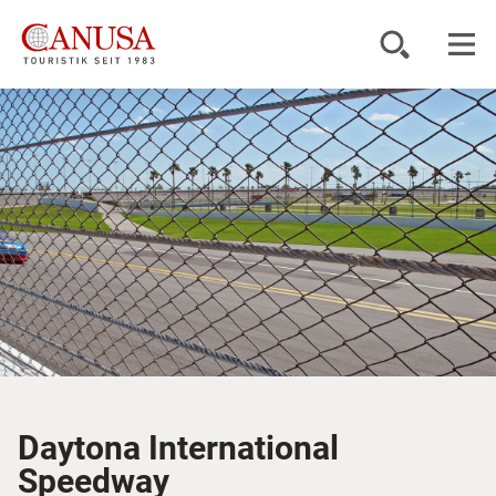
Reiseziele
Reisearten
Inspiration
Service
KUNDENPORTAL
Daytona International
Speedway