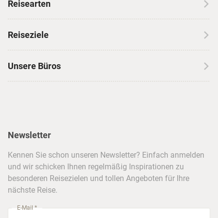
Reisearten
Kontakt
Wohnmobilreisen
Erfahrungen mit CANUSA
Reiseziele
Autoreisen
Jobs & Karriere
Kanada
Skireisen
Unsere Büros
Insidertipps
USA
Strandurlaub
Kataloge
Hamburg
Hawaii
Inselhopping
Reiseservice
Hannover
Alaska & Yukon
Städtereisen
Presse
Berlin
Newsletter
Hotels & Unterkünfte
FAQ
Köln
Kreuzfahrten
Kennen Sie schon unseren Newsletter? Einfach anmelden
Barrierefreiheitserklärung
Frankfurt
und wir schicken Ihnen regelmäßig Inspirationen zu
Busreisen
besonderen Reisezielen und tollen Angeboten für Ihre
Stuttgart
nächste Reise.
München
E-Mail *