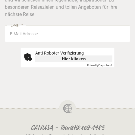
Busreisen
besonderen Reisezielen und tollen Angeboten für Ihre
Stuttgart
nächste Reise.
München
E-Mail *
Anti-Roboter-Verifizierung
Hier klicken
Friendly
Captcha ⇗
CANUSA - Touristik seit 1983