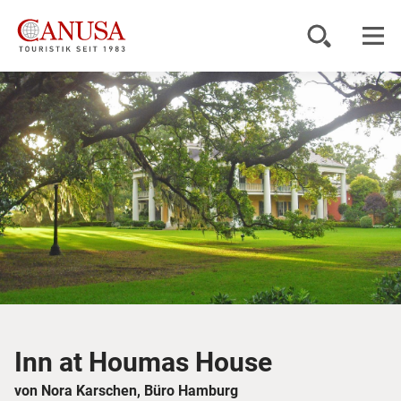
Reiseziele
Reisearten
Inspiration
Service
KUNDENPORTAL
Inn at Houmas House
von Nora Karschen, Büro Hamburg