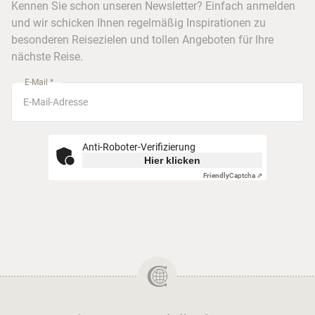
Kreuzfahrten
Kennen Sie schon unseren Newsletter? Einfach anmelden
Barrierefreiheitserklärung
Frankfurt
und wir schicken Ihnen regelmäßig Inspirationen zu
Busreisen
besonderen Reisezielen und tollen Angeboten für Ihre
Stuttgart
nächste Reise.
München
E-Mail *
Anti-Roboter-Verifizierung
Hier klicken
Friendly
Captcha ⇗