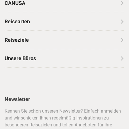
CANUSA
Über CANUSA
Reisearten
Kontakt
Wohnmobilreisen
Erfahrungen mit CANUSA
Reiseziele
Autoreisen
Jobs & Karriere
Kanada
Skireisen
Unsere Büros
Insidertipps
USA
Strandurlaub
Kataloge
Hamburg
Hawaii
Inselhopping
Reiseservice
Hannover
Alaska & Yukon
Städtereisen
Presse
Berlin
Newsletter
Hotels & Unterkünfte
FAQ
Köln
Kreuzfahrten
Kennen Sie schon unseren Newsletter? Einfach anmelden
Barrierefreiheitserklärung
Frankfurt
und wir schicken Ihnen regelmäßig Inspirationen zu
Busreisen
besonderen Reisezielen und tollen Angeboten für Ihre
Stuttgart