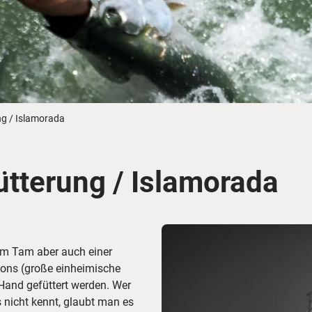
Busreisen
Routen­vorschläge
Reisebüro-Service
© ShaneMyersPhoto
© Swissmediavision/ ...
© Chris Frey
Skireisen
CANUSA-Magazin
Über uns
ng / Islamorada
ütterung / Islamorada
Hawaii
Alas
Tam Tam aber auch einer
ons (große einheimische
Hand gefüttert werden. Wer
 nicht kennt, glaubt man es