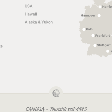
USA
Hamb
Hawaii
Hannover
Alaska & Yukon
Köln
Frankfurt
Stuttgart
te
CANUSA - Touristik seit 1983