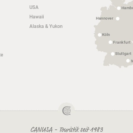
USA
Hamb
Hawaii
Hannover
Alaska & Yukon
Köln
Frankfurt
Stuttgart
te
CANUSA - Touristik seit 1983