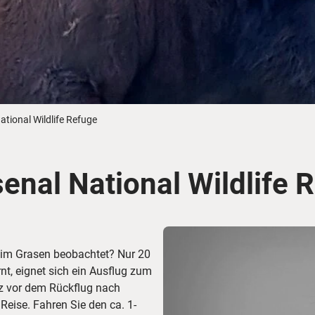
Busreisen
Routen­vorschläge
Reisebüro-Service
© ShaneMyersPhoto
© Swissmediavision/ ...
© Chris Frey
Skireisen
CANUSA-Magazin
Über uns
tional Wildlife Refuge
enal National Wildlife 
Hawaii
Alas
eim Grasen beobachtet? Nur 20
t, eignet sich ein Ausflug zum
rz vor dem Rückflug nach
Reise. Fahren Sie den ca. 1-