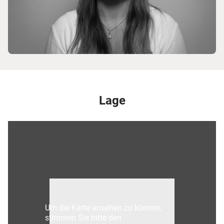
Lage
Um die Karte ansehen zu können,
stimmen Sie bitte den