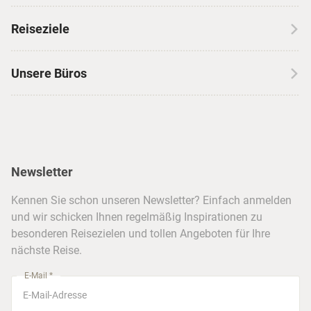
Wohnmobilreisen
Erfahrungen mit CANUSA
Reiseziele
Autoreisen
Jobs & Karriere
Kanada
Skireisen
Unsere Büros
Insidertipps
USA
Strandurlaub
Kataloge
Hamburg
Hawaii
Inselhopping
Reiseservice
Hannover
Alaska & Yukon
Städtereisen
Presse
Berlin
Newsletter
Hotels & Unterkünfte
FAQ
Köln
Kreuzfahrten
Kennen Sie schon unseren Newsletter? Einfach anmelden
Barrierefreiheitserklärung
Frankfurt
und wir schicken Ihnen regelmäßig Inspirationen zu
Busreisen
besonderen Reisezielen und tollen Angeboten für Ihre
Stuttgart
nächste Reise.
München
E-Mail *