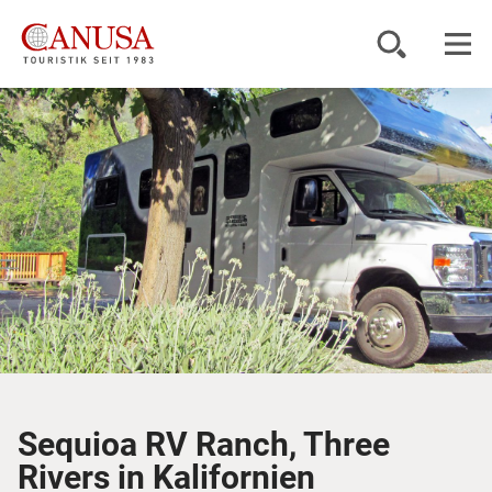
Reiseziele
Reisearten
Inspiration
Service
KUNDENPORTAL
Sequioa RV Ranch, Three
Rivers in Kalifornien