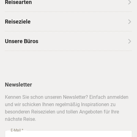
Reisearten
Kontakt
Wohnmobilreisen
Erfahrungen mit CANUSA
Reiseziele
Autoreisen
Jobs & Karriere
Kanada
Skireisen
Unsere Büros
Insidertipps
USA
Strandurlaub
Kataloge
Hamburg
Hawaii
Inselhopping
Reiseservice
Hannover
Alaska & Yukon
Städtereisen
Presse
Berlin
Newsletter
Hotels & Unterkünfte
FAQ
Köln
Kreuzfahrten
Kennen Sie schon unseren Newsletter? Einfach anmelden
Barrierefreiheitserklärung
Frankfurt
und wir schicken Ihnen regelmäßig Inspirationen zu
Busreisen
besonderen Reisezielen und tollen Angeboten für Ihre
Stuttgart
nächste Reise.
München
E-Mail *