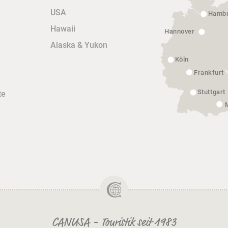
USA
Hamb
Hawaii
Hannover
Alaska & Yukon
Köln
Frankfurt
Stuttgart
te
CANUSA - Touristik seit 1983