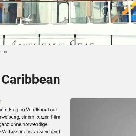
Busreisen
Routen­vorschläge
Reisebüro-Service
© ShaneMyersPhoto
© Swissmediavision/ ...
© Chris Frey
Skireisen
CANUSA-Magazin
Über uns
bean
l Caribbean
Hawaii
Alas
t
inem Flug im Windkanal auf
nweisung, einem kurzen Film
r ganz ohne notwendige
e Verfassung ist ausreichend.