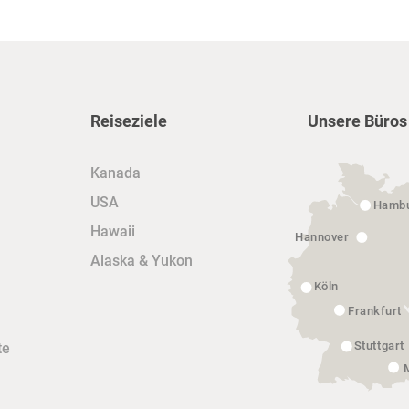
Reiseziele
Unsere Büros
Kanada
USA
Hamb
Hawaii
Hannover
Alaska & Yukon
Köln
Frankfurt
Stuttgart
te