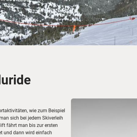
Busreisen
Routen­vorschläge
Reisebüro-Service
© ShaneMyersPhoto
© Swissmediavision/ ...
© Chris Frey
Skireisen
CANUSA-Magazin
Über uns
luride
Hawaii
Alas
ortaktivitäten, wie zum Beispiel
an sich bei jedem Skiverleih
ft fährt man bis zur ersten
et und dann wird einfach