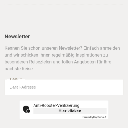
USA
Strandurlaub
Kataloge
Hamburg
Hawaii
Inselhopping
Reiseservice
Hannover
Alaska & Yukon
Städtereisen
Presse
Berlin
Newsletter
Hotels & Unterkünfte
FAQ
Köln
Kreuzfahrten
Kennen Sie schon unseren Newsletter? Einfach anmelden
Barrierefreiheitserklärung
Frankfurt
und wir schicken Ihnen regelmäßig Inspirationen zu
Busreisen
besonderen Reisezielen und tollen Angeboten für Ihre
Stuttgart
nächste Reise.
München
E-Mail *
Anti-Roboter-Verifizierung
Hier klicken
Friendly
Captcha ⇗