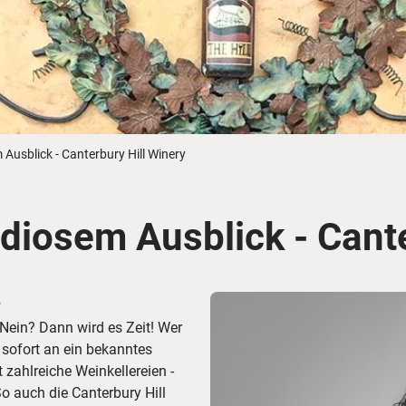
Busreisen
Routen­vorschläge
Reisebüro-Service
© ShaneMyersPhoto
© Swissmediavision/ ...
© Chris Frey
Skireisen
CANUSA-Magazin
Über uns
 Ausblick - Canterbury Hill Winery
ndiosem Ausblick - Cant
Hawaii
Alas
e
Nein? Dann wird es Zeit! Wer
t sofort an ein bekanntes
zahlreiche Weinkellereien -
o auch die Canterbury Hill