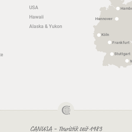
USA
Hamb
Hawaii
Hannover
Alaska & Yukon
Köln
Frankfurt
Stuttgart
te
CANUSA - Touristik seit 1983