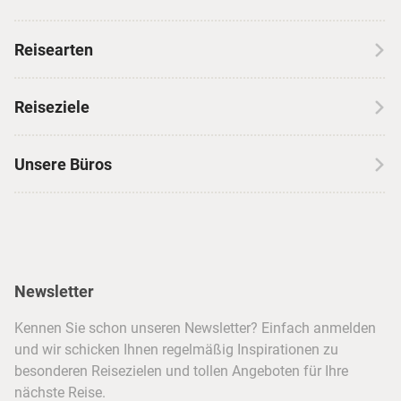
Über CANUSA
Reisearten
Kontakt
Wohnmobilreisen
Erfahrungen mit CANUSA
Reiseziele
Autoreisen
Jobs & Karriere
Kanada
Skireisen
Unsere Büros
Insidertipps
USA
Strandurlaub
Kataloge
Hamburg
Hawaii
Inselhopping
Reiseservice
Hannover
Alaska & Yukon
Städtereisen
Presse
Berlin
Newsletter
Hotels & Unterkünfte
FAQ
Köln
Kreuzfahrten
Kennen Sie schon unseren Newsletter? Einfach anmelden
Barrierefreiheitserklärung
Frankfurt
und wir schicken Ihnen regelmäßig Inspirationen zu
Busreisen
besonderen Reisezielen und tollen Angeboten für Ihre
Stuttgart
nächste Reise.