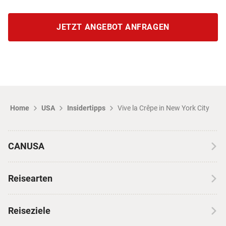
JETZT ANGEBOT ANFRAGEN
Home
USA
Insidertipps
Vive la Crêpe in New York City
CANUSA
Über CANUSA
Reisearten
Kontakt
Wohnmobilreisen
Erfahrungen mit CANUSA
Reiseziele
Autoreisen
Jobs & Karriere