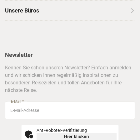
Kanada
Skireisen
Unsere Büros
Insidertipps
USA
Strandurlaub
Kataloge
Hamburg
Hawaii
Inselhopping
Reiseservice
Hannover
Alaska & Yukon
Städtereisen
Presse
Berlin
Newsletter
Hotels & Unterkünfte
FAQ
Köln
Kreuzfahrten
Kennen Sie schon unseren Newsletter? Einfach anmelden
Barrierefreiheitserklärung
Frankfurt
und wir schicken Ihnen regelmäßig Inspirationen zu
Busreisen
besonderen Reisezielen und tollen Angeboten für Ihre
Stuttgart
nächste Reise.
München
E-Mail *
Anti-Roboter-Verifizierung
Hier klicken