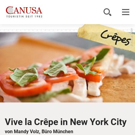
© Vive la Crepe
Reiseziele
Reisearten
Inspiration
Service
KUNDENPORTAL
Vive la Crêpe in New York City
von Mandy Volz, Büro München