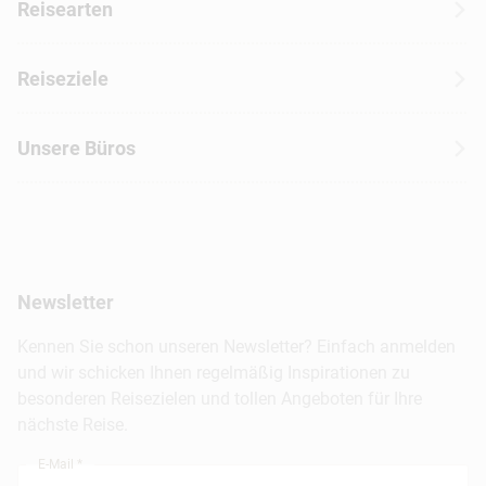
Reisearten
Kontakt
Wohnmobilreisen
Erfahrungen mit CANUSA
Reiseziele
Autoreisen
Jobs & Karriere
Kanada
Skireisen
Unsere Büros
Insidertipps
USA
Strandurlaub
Kataloge
Hamburg
Hawaii
Inselhopping
Reiseservice
Hannover
Alaska & Yukon
Städtereisen
Presse
Berlin
Newsletter
Hotels & Unterkünfte
FAQ
Köln
Kreuzfahrten
Kennen Sie schon unseren Newsletter? Einfach anmelden
Barrierefreiheitserklärung
Frankfurt
und wir schicken Ihnen regelmäßig Inspirationen zu
Busreisen
besonderen Reisezielen und tollen Angeboten für Ihre
Stuttgart
nächste Reise.
München
E-Mail *