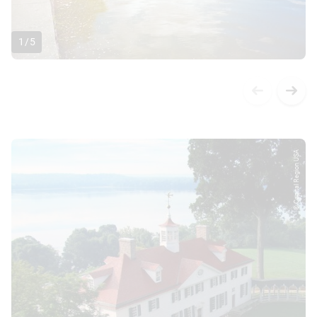
1
/
5
© Capital Region USA