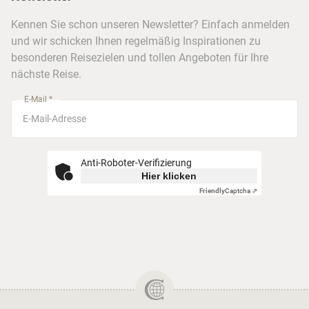
FAQ
Köln
Kreuzfahrten
Kennen Sie schon unseren Newsletter? Einfach anmelden
Barrierefreiheitserklärung
Frankfurt
und wir schicken Ihnen regelmäßig Inspirationen zu
Busreisen
besonderen Reisezielen und tollen Angeboten für Ihre
Stuttgart
nächste Reise.
München
E-Mail *
Anti-Roboter-Verifizierung
Hier klicken
Friendly
Captcha ⇗