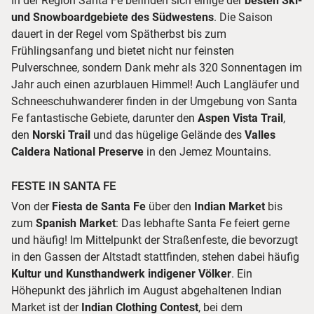
In der Region Santa Fe befinden sich einige der
besten Ski-
und Snowboardgebiete des Südwestens
. Die Saison
dauert in der Regel vom Spätherbst bis zum
Frühlingsanfang und bietet nicht nur feinsten
Pulverschnee, sondern Dank mehr als 320 Sonnentagen im
Jahr auch einen azurblauen Himmel! Auch Langläufer und
Schneeschuhwanderer finden in der Umgebung von Santa
Fe fantastische Gebiete, darunter den
Aspen Vista Trail
,
den
Norski Trail
und das hügelige Gelände des
Valles
Caldera National Preserve
in den Jemez Mountains.
FESTE IN SANTA FE
Von der
Fiesta de Santa Fe
über den
Indian Market
bis
zum
Spanish Market
: Das lebhafte Santa Fe feiert gerne
und häufig! Im Mittelpunkt der Straßenfeste, die bevorzugt
in den Gassen der Altstadt stattfinden, stehen dabei häufig
Kultur und Kunsthandwerk indigener Völker
. Ein
Höhepunkt des jährlich im August abgehaltenen Indian
Market ist der
Indian Clothing Contest
, bei dem