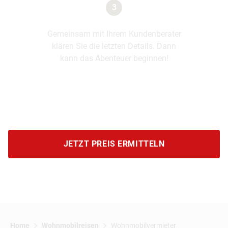
3
Gemeinsam mit Ihrem Kundenberater
klären Sie die letzten Details. Dann
kann das Abenteuer beginnen!
JETZT PREIS ERMITTELN
Home
Wohnmobilreisen
Wohnmobilvermieter