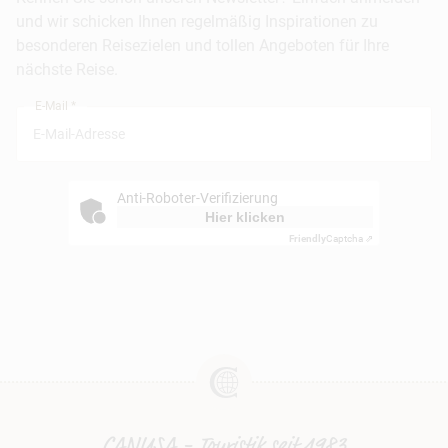
Barrierefreiheitserklärung
Frankfurt
und wir schicken Ihnen regelmäßig Inspirationen zu
Busreisen
besonderen Reisezielen und tollen Angeboten für Ihre
Stuttgart
nächste Reise.
München
E-Mail *
Anti-Roboter-Verifizierung
Hier klicken
Friendly
Captcha ⇗
CANUSA - Touristik seit 1983