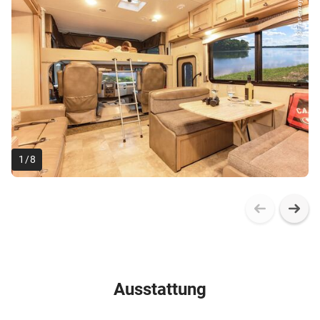
© Fraserway RV
1
/
8
Ausstattung