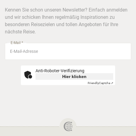
FAQ
Köln
Kreuzfahrten
Kennen Sie schon unseren Newsletter? Einfach anmelden
Barrierefreiheitserklärung
Frankfurt
und wir schicken Ihnen regelmäßig Inspirationen zu
Busreisen
besonderen Reisezielen und tollen Angeboten für Ihre
Stuttgart
nächste Reise.
München
E-Mail *
Anti-Roboter-Verifizierung
Hier klicken
Friendly
Captcha ⇗